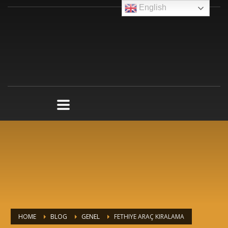
English
HOME
BLOG
GENEL
FETHIYE ARAÇ KIRALAMA