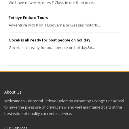
We have now Mercedes E Class in our fleet to re...
Fethiye Enduro Tours
Adventure with KTM, Husqvarna or Gasgas motorbi...
Gocek is all ready for boat people on holiday…
Gocek is all ready for boat people on holiday&#...
About Us
Welcome to Car rental Fethiye Dalaman Airport by Orange Car Rental
to have the pleasure of driving new and well maintained cars at the
best value of quality car rental service.
Our Services